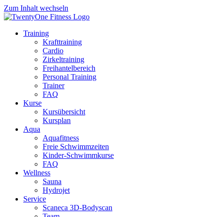
Zum Inhalt wechseln
Training
Krafttraining
Cardio
Zirkeltraining
Freihantelbereich
Personal Training
Trainer
FAQ
Kurse
Kursübersicht
Kursplan
Aqua
Aquafitness
Freie Schwimmzeiten
Kinder-Schwimmkurse
FAQ
Wellness
Sauna
Hydrojet
Service
Scaneca 3D-Bodyscan
Team