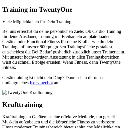
Training im TwentyOne
Viele Möglichkeiten für Dein Training
Bei uns erreichst du deine persönlichen Ziele. Ob Cardio-
Training
für deine Ausdauer, Training mit Freihanteln
an plate-loaded-
Geräten
oder Functional Fitness für deine Kraft –
wie du dein
Training auf unserer 800qm
großen Trainingsfläche gestaltest,
entscheidest du. Bei Bedarf pusht dich zusätzlich unser
T
rainerteam.
Mit unserer hochwertigen Auss
tattung in allen Traningsbereichen
wirst du schnell Erfolge erzielen.
Wenn Fitness, dann TwentyOne
Fitness.
Gerätetraining ist nicht dein Ding? Dann schau dir unser
umfangrei
ches
Kursangebot
an!
Krafttraining
Krafttraining an Geräten ist eine effektive Methode, um gezielt
Muskeln aufzubauen und die körperliche Fitness zu verbessern.
Unser moderner Trainings
bereich bietet zahlreiche Möglichkeiten