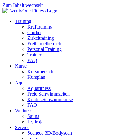
Zum Inhalt wechseln
Training
Krafttraining
Cardio
Zirkeltraining
Freihantelbereich
Personal Training
Trainer
FAQ
Kurse
Kursübersicht
Kursplan
Aqua
Aquafitness
Freie Schwimmzeiten
Kinder-Schwimmkurse
FAQ
Wellness
Sauna
Hydrojet
Service
Scaneca 3D-Bodyscan
Team