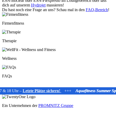
ESN-Isoclear oder ESN-Flexpresso im Loungebereich oder lass
dich auf unserem
Hydrojet
massieren!
Du hast noch eine Frage an uns? Schau mal in den
FAQ-Bereich
!
Firmenfitness
Therapie
Wellness
FAQs
7 & 18 Uhr –
Letzte Plätze sichern!
+++
Aquafitness Summer Spl
Ein Unternehmen der
PROMNITZ Gruppe