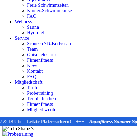
Freie Schwimmzeiten
Kinder-Schwimmkurse
FAQ
Wellness
Sauna
Hydrojet
Service
Scaneca 3D-Bodyscan
Team
Gutscheinshop
Firmenfitness
News
Kontakt
FAQ
Mitgliedschaft
Tarife
Probetraining
Termin buchen
Firmenfitness
Mitglied werden
7 & 18 Uhr –
Letzte Plätze sichern!
+++
Aquafitness Summer Spl