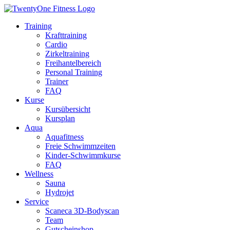
Zum
Inhalt
Training
wechseln
Krafttraining
Cardio
Zirkeltraining
Freihantelbereich
Personal Training
Trainer
FAQ
Kurse
Kursübersicht
Kursplan
Aqua
Aquafitness
Freie Schwimmzeiten
Kinder-Schwimmkurse
FAQ
Wellness
Sauna
Hydrojet
Service
Scaneca 3D-Bodyscan
Team
Gutscheinshop