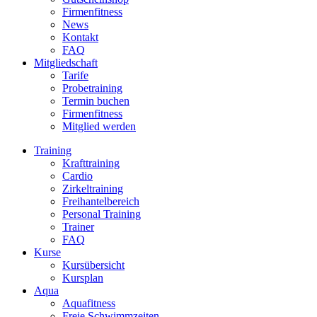
Firmenfitness
News
Kontakt
FAQ
Mitgliedschaft
Tarife
Probetraining
Termin buchen
Firmenfitness
Mitglied werden
Training
Krafttraining
Cardio
Zirkeltraining
Freihantelbereich
Personal Training
Trainer
FAQ
Kurse
Kursübersicht
Kursplan
Aqua
Aquafitness
Freie Schwimmzeiten