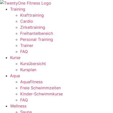
Zum
Inhalt
Training
wechseln
Krafttraining
Cardio
Zirkeltraining
Freihantelbereich
Personal Training
Trainer
FAQ
Kurse
Kursübersicht
Kursplan
Aqua
Aquafitness
Freie Schwimmzeiten
Kinder-Schwimmkurse
FAQ
Wellness
Sauna