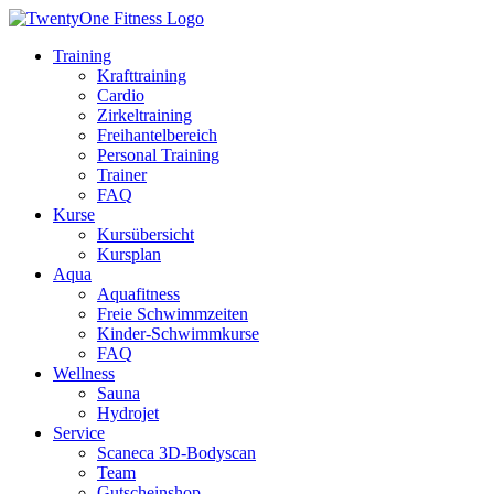
Zum
Inhalt
Training
wechseln
Krafttraining
Cardio
Zirkeltraining
Freihantelbereich
Personal Training
Trainer
FAQ
Kurse
Kursübersicht
Kursplan
Aqua
Aquafitness
Freie Schwimmzeiten
Kinder-Schwimmkurse
FAQ
Wellness
Sauna
Hydrojet
Service
Scaneca 3D-Bodyscan
Team
Gutscheinshop