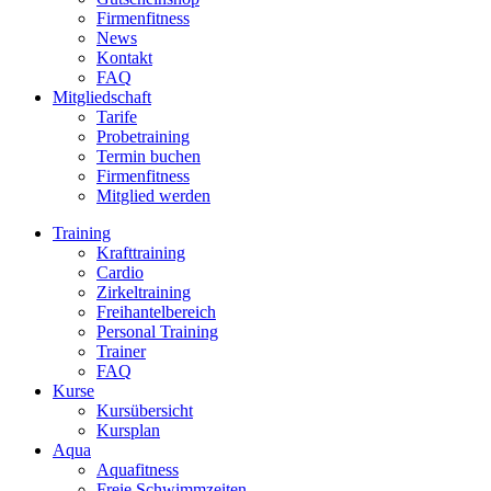
Firmenfitness
News
Kontakt
FAQ
Mitgliedschaft
Tarife
Probetraining
Termin buchen
Firmenfitness
Mitglied werden
Training
Krafttraining
Cardio
Zirkeltraining
Freihantelbereich
Personal Training
Trainer
FAQ
Kurse
Kursübersicht
Kursplan
Aqua
Aquafitness
Freie Schwimmzeiten