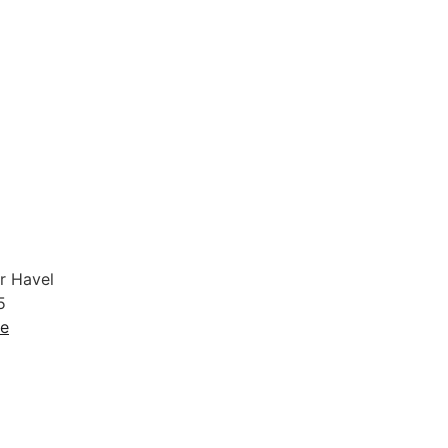
r Havel
5
de